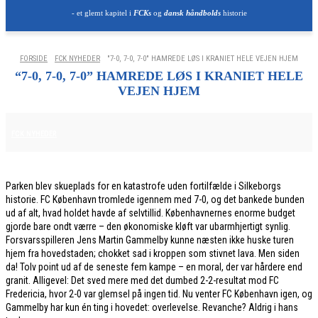
- et glemt kapitel i
FCKs
og
dansk håndbolds
historie
FORSIDE
FCK NYHEDER
"7-0, 7-0, 7-0" HAMREDE LØS I KRANIET HELE VEJEN HJEM
“7-0, 7-0, 7-0” HAMREDE LØS I KRANIET HELE
VEJEN HJEM
9. MAJ 2026
FCK NYHEDER
Parken blev skueplads for en katastrofe uden fortilfælde i Silkeborgs
historie. FC København tromlede igennem med 7-0, og det bankede bunden
ud af alt, hvad holdet havde af selvtillid. Københavnernes enorme budget
gjorde bare ondt værre – den økonomiske kløft var ubarmhjertigt synlig.
Forsvarsspilleren Jens Martin Gammelby kunne næsten ikke huske turen
hjem fra hovedstaden; chokket sad i kroppen som stivnet lava. Men siden
da! Tolv point ud af de seneste fem kampe – en moral, der var hårdere end
granit. Alligevel: Det sved mere med det dumbed 2-2-resultat mod FC
Fredericia, hvor 2-0 var glemsel på ingen tid. Nu venter FC København igen, og
Gammelby har kun én ting i hovedet: overlevelse. Revanche? Aldrig i hans