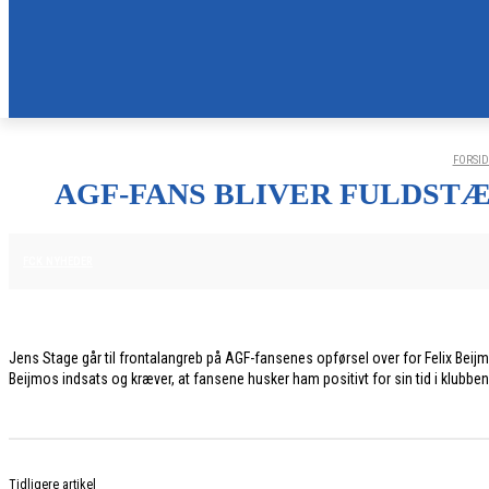
FORSID
AGF-FANS BLIVER FULDSTÆ
31. MAJ 2026
FCK NYHEDER
Jens Stage går til frontalangreb på AGF-fansenes opførsel over for Felix Beijmo,
Beijmos indsats og kræver, at fansene husker ham positivt for sin tid i klubbe
Tidligere artikel