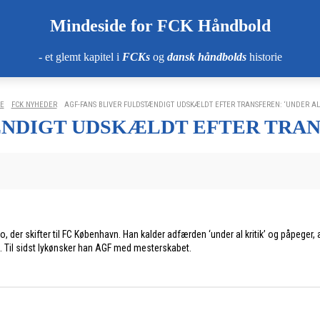
Mindeside for FCK Håndbold
- et glemt kapitel i
FCKs
og
dansk håndbolds
historie
E
FCK NYHEDER
AGF-FANS BLIVER FULDSTÆNDIGT UDSKÆLDT EFTER TRANSFEREN: ‘UNDER AL 
NDIGT UDSKÆLDT EFTER TRANS
 der skifter til FC København. Han kalder adfærden ‘under al kritik’ og påpeger, 
n. Til sidst lykønsker han AGF med mesterskabet.