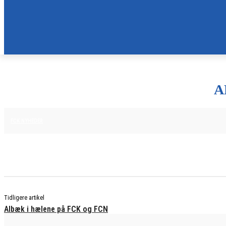
A
15. APRIL 2025
FCK NYHEDER
Tidligere artikel
Albæk i hælene på FCK og FCN