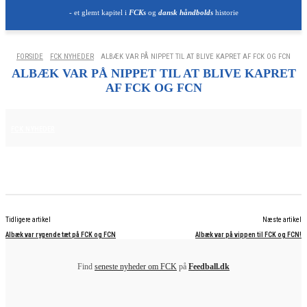
- et glemt kapitel i
FCKs
og
dansk håndbolds
historie
FORSIDE
FCK NYHEDER
ALBÆK VAR PÅ NIPPET TIL AT BLIVE KAPRET AF FCK OG FCN
ALBÆK VAR PÅ NIPPET TIL AT BLIVE KAPRET
AF FCK OG FCN
15. APRIL 2025
FCK NYHEDER
Tidligere artikel
Næste artikel
Albæk var rygende tæt på FCK og FCN
Albæk var på vippen til FCK og FCN!
Find
seneste nyheder om FCK
på
Feedball.dk