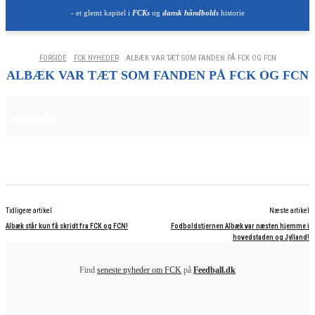
- et glemt kapitel i
FCKs
og
dansk håndbolds
historie
FORSIDE
FCK NYHEDER
ALBÆK VAR TÆT SOM FANDEN PÅ FCK OG FCN
ALBÆK VAR TÆT SOM FANDEN PÅ FCK OG FCN
15. APRIL 2025
FCK NYHEDER
Tidligere artikel
Næste artikel
Albæk står kun få skridt fra FCK og FCN!
Fodboldstjernen Albæk var næsten hjemme i
hovedstaden og Jylland!
Find
seneste nyheder om FCK
på
Feedball.dk