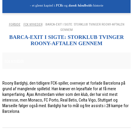
- et glemt kapitel i
FCKs
og
dansk håndbolds
historie
FORSIDE
FCK NYHEDER
BARCA-EXIT I SIGTE: STORKLUB TVINGER ROONY-AFTALEN
GENNEM
BARCA-EXIT I SIGTE: STORKLUB TVINGER
ROONY-AFTALEN GENNEM
2. JUNI 2026
FCK NYHEDER
Roony Bardghji, den tidligere FCK-spiller, overvejer at forlade Barcelona på
grund af manglende spilletid. Han kræver en lejeaftale for at få mere
kamperfaring. Ajax Amsterdam virker som den klub, der har vist mest
interesse, men Monaco, FC Porto, Real Betis, Celta Vigo, Stuttgart og
Marseille følger også med. Bardghji har to mål og fire assists i 28 kampe for
Barcelona.