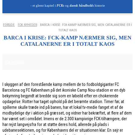
- et glemt kapitel i
FCKs
og
dansk håndbolds
historie
FORSIDE
FCK NYHEDER
BARCA I KRISE: FCK-KAMP NÆRMER SIG, MEN CATALANERNE ER I
TOTALT KAOS
BARCA I KRISE: FCK-KAMP NÆRMER SIG, MEN
CATALANERNE ER I TOTALT KAOS
28. JANUAR 2026
FCK NYHEDER
I skyggen af den forestående kamp mellem de to fodboldgiganter FC
Barcelona og FC København på det ikoniske Camp Nou-stadion er en dyb
bekymring begyndt at bredde sig som en løbeild efter en chokerende
opdagelse: Rotter har taget ophold på det berømte stadion. Timer før, at
spillerne skulle træde ind på banen, har et lokal tv-medie fanget et af de
modbydelige dyr i aktion på græsset, og vidner har bekræftet, at flere af dem
har været set i området. Imens er de 2.300 kampivrige FCK-tilhængere, der
har rejst langvejsfra for at støtte deres hold, allerede på plads i
udebanesektionen, og for Københavns del er situationen klar: En sejr er