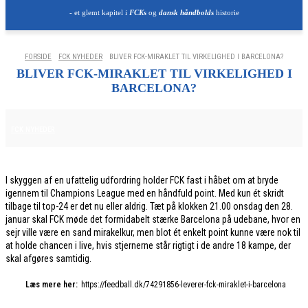
- et glemt kapitel i
FCKs
og
dansk håndbolds
historie
FORSIDE
FCK NYHEDER
BLIVER FCK-MIRAKLET TIL VIRKELIGHED I BARCELONA?
BLIVER FCK-MIRAKLET TIL VIRKELIGHED I
BARCELONA?
27. JANUAR 2026
FCK NYHEDER
I skyggen af en ufattelig udfordring holder FCK fast i håbet om at bryde
igennem til Champions League med en håndfuld point. Med kun ét skridt
tilbage til top-24 er det nu eller aldrig. Tæt på klokken 21.00 onsdag den 28.
januar skal FCK møde det formidabelt stærke Barcelona på udebane, hvor en
sejr ville være en sand mirakelkur, men blot ét enkelt point kunne være nok til
at holde chancen i live, hvis stjernerne står rigtigt i de andre 18 kampe, der
skal afgøres samtidig.
Læs mere her:
https://feedball.dk/74291856-leverer-fck-miraklet-i-barcelona