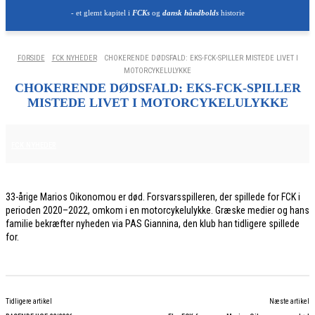
- et glemt kapitel i
FCKs
og
dansk håndbolds
historie
FORSIDE
FCK NYHEDER
CHOKERENDE DØDSFALD: EKS-FCK-SPILLER MISTEDE LIVET I
MOTORCYKELULYKKE
CHOKERENDE DØDSFALD: EKS-FCK-SPILLER
MISTEDE LIVET I MOTORCYKELULYKKE
1. JUNI 2026
FCK NYHEDER
33-årige Marios Oikonomou er død. Forsvarsspilleren, der spillede for FCK i
perioden 2020–2022, omkom i en motorcykelulykke. Græske medier og hans
familie bekræfter nyheden via PAS Giannina, den klub han tidligere spillede
for.
Tidligere artikel
Næste artikel