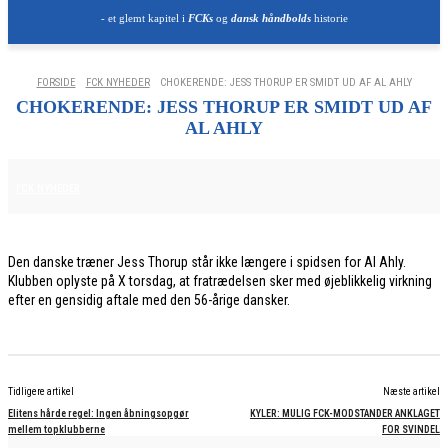
- et glemt kapitel i
FCKs
og
dansk håndbolds
historie
FORSIDE
FCK NYHEDER
CHOKERENDE: JESS THORUP ER SMIDT UD AF AL AHLY
CHOKERENDE: JESS THORUP ER SMIDT UD AF
AL AHLY
4. JUNI 2026
FCK NYHEDER
Den danske træner Jess Thorup står ikke længere i spidsen for Al Ahly.
Klubben oplyste på X torsdag, at fratrædelsen sker med øjeblikkelig virkning
efter en gensidig aftale med den 56-årige dansker.
Tidligere artikel
Næste artikel
Elitens hårde regel: Ingen åbningsopgør
KYLER: MULIG FCK-MODSTANDER ANKLAGET
mellem topklubberne
FOR SVINDEL