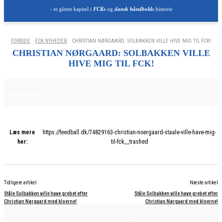
- et glemt kapitel i
FCKs
og
dansk håndbolds
historie
FORSIDE
FCK NYHEDER
CHRISTIAN NØRGAARD: SOLBAKKEN VILLE HIVE MIG TIL FCK!
CHRISTIAN NØRGAARD: SOLBAKKEN VILLE
HIVE MIG TIL FCK!
25. JUNI 2025
FCK NYHEDER
Læs mere
https://feedball.dk/74829163-christian-noergaard-staale-ville-have-mig-
her:
til-fck__trashed
Tidligere artikel
Næste artikel
Ståle Solbakken ville have grebet efter
Ståle Solbakken ville have grebet efter
Christian Nørgaard med kloerne!
Christian Nørgaard med kloerne!