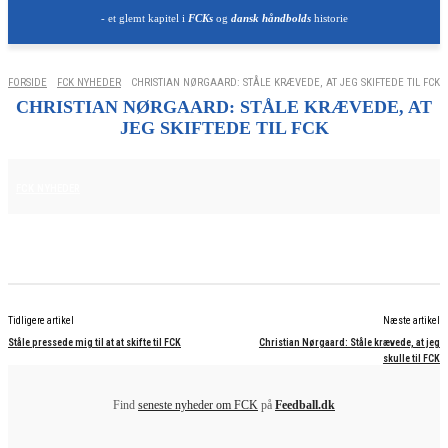
- et glemt kapitel i
FCKs
og
dansk håndbolds
historie
FORSIDE
FCK NYHEDER
CHRISTIAN NØRGAARD: STÅLE KRÆVEDE, AT JEG SKIFTEDE TIL FCK
CHRISTIAN NØRGAARD: STÅLE KRÆVEDE, AT
JEG SKIFTEDE TIL FCK
25. JUNI 2025
FCK NYHEDER
Tidligere artikel
Næste artikel
Ståle pressede mig til at at skifte til FCK
Christian Nørgaard: Ståle krævede, at jeg
skulle til FCK
Find
seneste nyheder om FCK
på
Feedball.dk