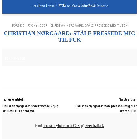
- et glemt kapitel i
FCKs
og
dansk håndbolds
historie
FORSIDE
FCK NYHEDER
CHRISTIAN NØRGAARD: STÅLE PRESSEDE MIG TIL FCK
CHRISTIAN NØRGAARD: STÅLE PRESSEDE MIG
TIL FCK
25. JUNI 2025
FCK NYHEDER
Tidligere artikel
Næste artikel
Christian Nørgaard: Ståle krævede, at jeg
Christian Nørgaard: Ståle pressede mig til at
skulle til FC København
skifte til FCK
Find
seneste nyheder om FCK
på
Feedball.dk