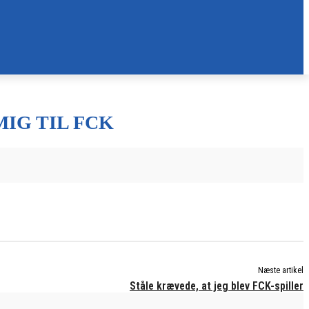
IG TIL FCK
Næste artikel
Ståle krævede, at jeg blev FCK-spiller