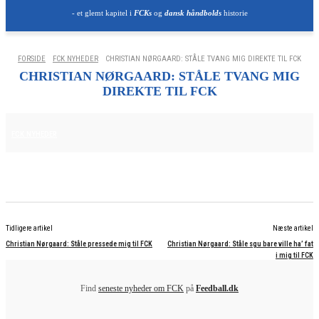
- et glemt kapitel i
FCKs
og
dansk håndbolds
historie
FORSIDE
FCK NYHEDER
CHRISTIAN NØRGAARD: STÅLE TVANG MIG DIREKTE TIL FCK
CHRISTIAN NØRGAARD: STÅLE TVANG MIG
DIREKTE TIL FCK
25. JUNI 2025
FCK NYHEDER
Tidligere artikel
Næste artikel
Christian Nørgaard: Ståle pressede mig til FCK
Christian Nørgaard: Ståle sgu bare ville ha’ fat
i mig til FCK
Find
seneste nyheder om FCK
på
Feedball.dk