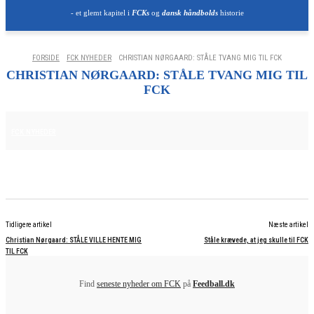
- et glemt kapitel i
FCKs
og
dansk håndbolds
historie
FORSIDE
FCK NYHEDER
CHRISTIAN NØRGAARD: STÅLE TVANG MIG TIL FCK
CHRISTIAN NØRGAARD: STÅLE TVANG MIG TIL
FCK
25. JUNI 2025
FCK NYHEDER
Tidligere artikel
Næste artikel
Christian Nørgaard: STÅLE VILLE HENTE MIG
Ståle krævede, at jeg skulle til FCK
TIL FCK
Find
seneste nyheder om FCK
på
Feedball.dk