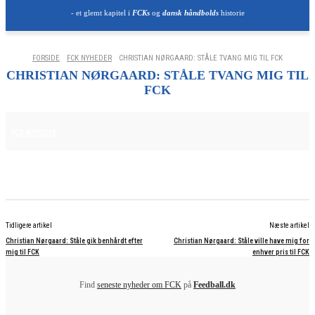
- et glemt kapitel i
FCKs
og
dansk håndbolds
historie
FORSIDE
FCK NYHEDER
CHRISTIAN NØRGAARD: STÅLE TVANG MIG TIL FCK
CHRISTIAN NØRGAARD: STÅLE TVANG MIG TIL
FCK
25. JUNI 2025
FCK NYHEDER
Tidligere artikel
Næste artikel
Christian Nørgaard: Ståle gik benhårdt efter
Christian Nørgaard: Ståle ville have mig for
mig til FCK
enhver pris til FCK
Find
seneste nyheder om FCK
på
Feedball.dk