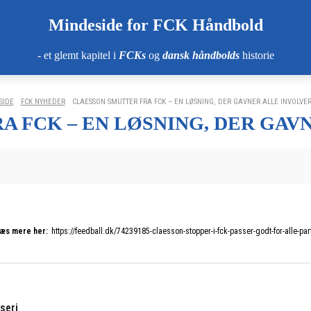
Mindeside for FCK Håndbold
- et glemt kapitel i
FCKs
og
dansk håndbolds
historie
SIDE
FCK NYHEDER
CLAESSON SMUTTER FRA FCK – EN LØSNING, DER GAVNER ALLE INVOLVE
A FCK – EN LØSNING, DER GAV
æs mere her:
https://feedball.dk/74239185-claesson-stopper-i-fck-passer-godt-for-alle-par
seri