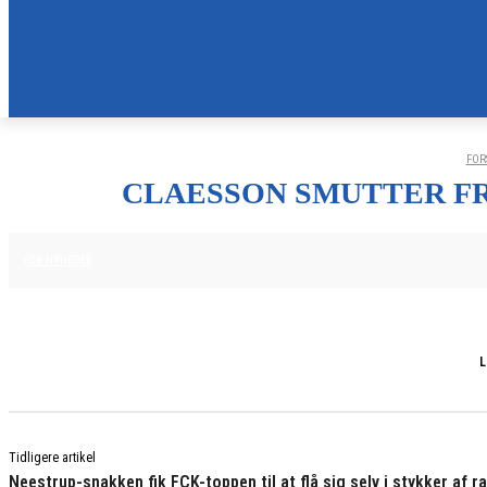
FOR
CLAESSON SMUTTER FR
15. JANUAR 2026
FCK NYHEDER
L
Tidligere artikel
Neestrup-snakken fik FCK-toppen til at flå sig selv i stykker af ra