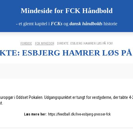
Mindeside for FCK Håndbold
- et glemt kapitel i
FCKs
og
dansk håndbolds
historie
FORSIDE
FCK NYHEDER
DIREKTE: ESBJERG HAMRER LØS PÅ FCK!
KTE: ESBJERG HAMRER LØS PÅ
eturopgør i Oddset Pokalen. Udgangspunktet er tungt for vestjyderne, der tabte 
t.
Læs mere her:
https://feedball.dk/live-esbjerg-presser-fck