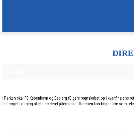
DIRE
13. DECEMBER 2025
FCK NYHEDER
I Parken skal FC København og Esbjerg fB gøre regnskabet op i kvartfinalens r
det noget i retning af et decideret julemirakel. Kampen kan følges live som teks