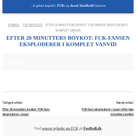
- et glemt kapitel i
FCKs
og
dansk håndbolds
historie
FORSIDE
FCK NYHEDER
EFTER 20 MINUTTERS BOYKOT: FCK-FANSEN EKSPLODERER I
KOMPLET VANVID
EFTER 20 MINUTTERS BOYKOT: FCK-FANSEN
EKSPLODERER I KOMPLET VANVID
29. MAJ 2025
FCK NYHEDER
Tidligere artikel
Næste artikel
Efter 20 minutters boykot: FCK-fans
FCK-fans eksploderer i raseri efter tyve
eksploderer i raseri
minutters boykot
Find
seneste nyheder om FCK
på
Feedball.dk