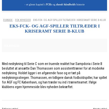
- et glemt kapitel i
FCKs
og
dansk håndbolds
historie
FORSIDE
FCK NYHEDER
EKS-FCK- OG AGF-SPILLER TILTRÆDER I KRISERAMT SERIE B-KLUB
EKS-FCK- OG AGF-SPILLER TILTRÆDER I
KRISERAMT SERIE B-KLUB
26. MARTS 2026
FCK NYHEDER
Med nedrykning til Serie C som en truende realitet har Sampdoria i Serie B
besluttet at ansætte Dan Thomassen som assistenttræner for at modvirke
nedrykning. Holdet ligger i en afgørende fase og er tæt på
nedrykningsstregen. Thomassen, en tidligere dansk fodboldspiller, har spillet
for AGF og FC København, og han træder nu ind i trænerteamet. Ifølge
klubbens egen hjemmeside blev nyheden bekræftet.