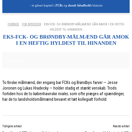
- et glemt kapitel i
FCKs
og
dansk håndbolds
historie
FORSIDE
FCK NYHEDER
EKS-FCK- OG BRØNDBY-MÅLMÆND GÅR AMOK I EN HEFTIG
HYLDEST TIL HINANDEN
EKS-FCK- OG BRØNDBY-MÅLMÆND GÅR AMOK
I EN HEFTIG HYLDEST TIL HINANDEN
6. JUNI 2026
FCK NYHEDER
To finske målmænd, der engang bar FCKs og Brøndbys farver — Jesse
Joronen og Lukas Hradecky — holder stadig et stærkt venskab. Trods
fortiden hos de to københavnske rivaler, som ofte præges af spændinger,
har de to landsholdsmålmænd bevaret et tæt kollegialt forhold.
Tidligere artikel
Næste artikel