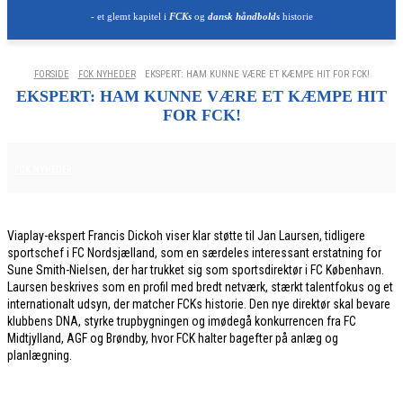
- et glemt kapitel i
FCKs
og
dansk håndbolds
historie
FORSIDE
FCK NYHEDER
EKSPERT: HAM KUNNE VÆRE ET KÆMPE HIT FOR FCK!
EKSPERT: HAM KUNNE VÆRE ET KÆMPE HIT
FOR FCK!
23. FEBRUAR 2026
FCK NYHEDER
Viaplay-ekspert Francis Dickoh viser klar støtte til Jan Laursen, tidligere
sportschef i FC Nordsjælland, som en særdeles interessant erstatning for
Sune Smith-Nielsen, der har trukket sig som sportsdirektør i FC København.
Laursen beskrives som en profil med bredt netværk, stærkt talentfokus og et
internationalt udsyn, der matcher FCKs historie. Den nye direktør skal bevare
klubbens DNA, styrke trupbygningen og imødegå konkurrencen fra FC
Midtjylland, AGF og Brøndby, hvor FCK halter bagefter på anlæg og
planlægning.