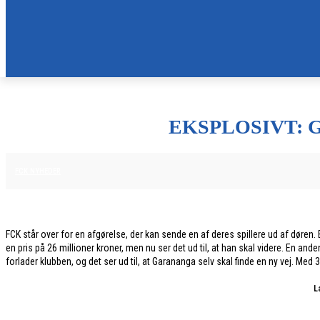
EKSPLOSIVT:
2. FEBRUAR 2026
FCK NYHEDER
FCK står over for en afgørelse, der kan sende en af deres spillere ud af døren.
en pris på 26 millioner kroner, men nu ser det ud til, at han skal videre. En an
forlader klubben, og det ser ud til, at Garananga selv skal finde en ny vej. Med
L