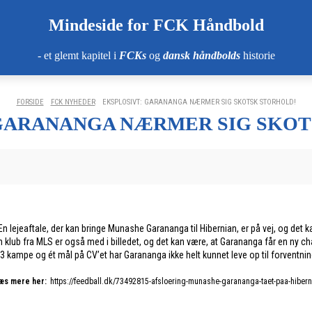
Mindeside for FCK Håndbold
- et glemt kapitel i
FCKs
og
dansk håndbolds
historie
FORSIDE
FCK NYHEDER
EKSPLOSIVT: GARANANGA NÆRMER SIG SKOTSK STORHOLD!
 GARANANGA NÆRMER SIG SKOT
 En lejeaftale, der kan bringe Munashe Garananga til Hibernian, er på vej, og det 
den klub fra MLS er også med i billedet, og det kan være, at Garananga får en ny 
 33 kampe og ét mål på CV’et har Garananga ikke helt kunnet leve op til forventnin
æs mere her:
https://feedball.dk/73492815-afsloering-munashe-garananga-taet-paa-hibern