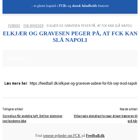
- et glemt kapitel i
FCKs
og
dansk håndbolds
historie
FORSIDE
FCK NYHEDER
ELKJÆR OG GRAVESEN PEGER PÅ, AT FCK KAN SLÅ NAPOLI
ELKJÆR OG GRAVESEN PEGER PÅ, AT FCK KAN
SLÅ NAPOLI
11. DECEMBER 2025
FCK NYHEDER
Læs mere her:
https://feedball.dk/elkjaer-og-gravesen-aabner-for-fck-sejr-mod-napoli
Tidligere artikel
Næste artikel
Cornelius får endelig luft: Det her glemmer
Villarreals elendige forsvar driver træneren til
jeg fandeme ikke
grå hår
Find
seneste nyheder om FCK
på
Feedball.dk