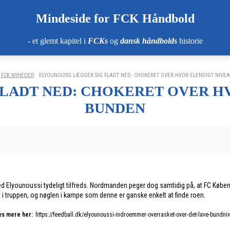
Mindeside for FCK Håndbold
- et glemt kapitel i
FCKs
og
dansk håndbolds
historie
FCK NYHEDER
ELYOUNOUSSI LÆGGER SIG FLADT NED: CHOKERET OVER HVOR ELENDIGT NIVEAUE
LADT NED: CHOKERET OVER HV
BUNDEN
Elyounoussi tydeligt tilfreds. Nordmanden peger dog samtidig på, at FC Københa
t i truppen, og nøglen i kampe som denne er ganske enkelt at finde roen.
s mere her:
https://feedball.dk/elyounoussi-indroemmer-overrasket-over-det-lave-bundni