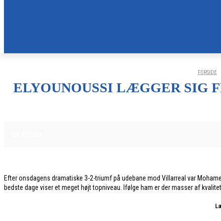
FORSIDE
ELYOUNOUSSI LÆGGER SIG F
11. DECEMBER 2025
FCK NYHEDER
Efter onsdagens dramatiske 3-2-triumf på udebane mod Villarreal var Mohamed 
bedste dage viser et meget højt topniveau. Ifølge ham er der masser af kvalite
Læ