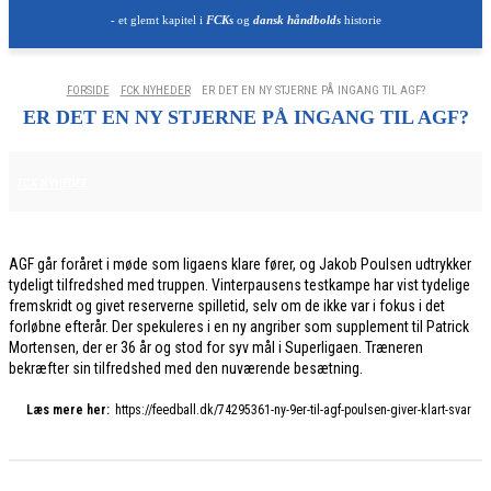
- et glemt kapitel i
FCKs
og
dansk håndbolds
historie
FORSIDE
FCK NYHEDER
ER DET EN NY STJERNE PÅ INGANG TIL AGF?
ER DET EN NY STJERNE PÅ INGANG TIL AGF?
2. FEBRUAR 2026
FCK NYHEDER
AGF går foråret i møde som ligaens klare fører, og Jakob Poulsen udtrykker
tydeligt tilfredshed med truppen. Vinterpausens testkampe har vist tydelige
fremskridt og givet reserverne spilletid, selv om de ikke var i fokus i det
forløbne efterår. Der spekuleres i en ny angriber som supplement til Patrick
Mortensen, der er 36 år og stod for syv mål i Superligaen. Træneren
bekræfter sin tilfredshed med den nuværende besætning.
Læs mere her:
https://feedball.dk/74295361-ny-9er-til-agf-poulsen-giver-klart-svar