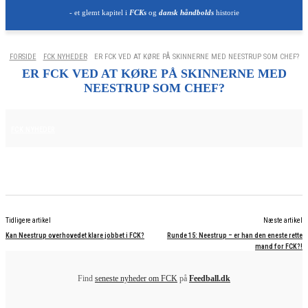
- et glemt kapitel i
FCKs
og
dansk håndbolds
historie
FORSIDE
FCK NYHEDER
ER FCK VED AT KØRE PÅ SKINNERNE MED NEESTRUP SOM CHEF?
ER FCK VED AT KØRE PÅ SKINNERNE MED
NEESTRUP SOM CHEF?
10. NOVEMBER 2025
FCK NYHEDER
Tidligere artikel
Næste artikel
Kan Neestrup overhovedet klare jobbet i FCK?
Runde 15: Neestrup – er han den eneste rette
mand for FCK?!
Find
seneste nyheder om FCK
på
Feedball.dk