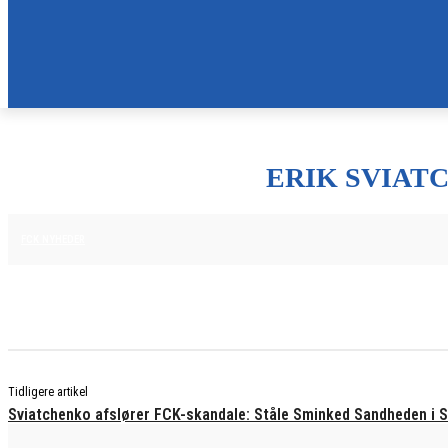
ERIK SVIAT
7. NOVEMBER 2025
FCK NYHEDER
Tidligere artikel
Sviatchenko afslører FCK-skandale: Ståle Sminked Sandheden i