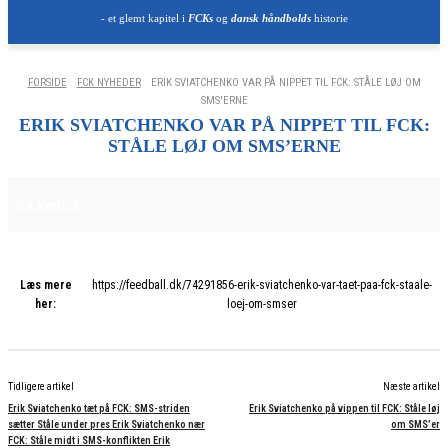
- et glemt kapitel i
FCKs
og
dansk håndbolds
historie
FORSIDE
FCK NYHEDER
ERIK SVIATCHENKO VAR PÅ NIPPET TIL FCK: STÅLE LØJ OM
SMS'ERNE
ERIK SVIATCHENKO VAR PÅ NIPPET TIL FCK:
STÅLE LØJ OM SMS’ERNE
7. NOVEMBER 2025
FCK NYHEDER
Læs mere
https://feedball.dk/74291856-erik-sviatchenko-var-taet-paa-fck-staale-
her:
loej-om-smser
Tidligere artikel
Næste artikel
Erik Sviatchenko tæt på FCK: SMS-striden
Erik Sviatchenko på vippen til FCK: Ståle løj
sætter Ståle under pres Erik Sviatchenko nær
om SMS’er
FCK: Ståle midt i SMS-konflikten Erik