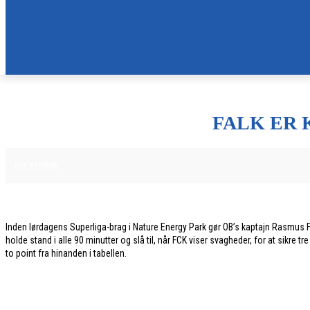
FALK ER 
20. FEBRUAR 2026
FCK NYHEDER
Inden lørdagens Superliga-brag i Nature Energy Park gør OB’s kaptajn Rasmu
holde stand i alle 90 minutter og slå til, når FCK viser svagheder, for at sikre
to point fra hinanden i tabellen.