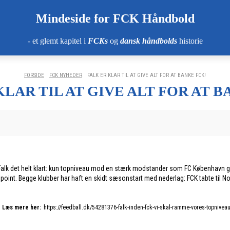
Mindeside for FCK Håndbold
- et glemt kapitel i
FCKs
og
dansk håndbolds
historie
FORSIDE
FCK NYHEDER
FALK ER KLAR TIL AT GIVE ALT FOR AT BANKE FCK!
KLAR TIL AT GIVE ALT FOR AT B
s Falk det helt klart: kun topniveau mod en stærk modstander som FC København
 tre point. Begge klubber har haft en skidt sæsonstart med nederlag: FCK tabte til
Læs mere her:
https://feedball.dk/54281376-falk-inden-fck-vi-skal-ramme-vores-topnivea