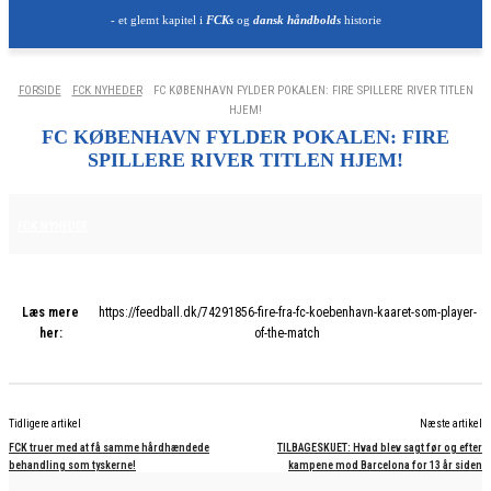
- et glemt kapitel i
FCKs
og
dansk håndbolds
historie
FORSIDE
FCK NYHEDER
FC KØBENHAVN FYLDER POKALEN: FIRE SPILLERE RIVER TITLEN
HJEM!
FC KØBENHAVN FYLDER POKALEN: FIRE
SPILLERE RIVER TITLEN HJEM!
26. JANUAR 2026
FCK NYHEDER
Læs mere
https://feedball.dk/74291856-fire-fra-fc-koebenhavn-kaaret-som-player-
her:
of-the-match
Tidligere artikel
Næste artikel
FCK truer med at få samme hårdhændede
TILBAGESKUET: Hvad blev sagt før og efter
behandling som tyskerne!
kampene mod Barcelona for 13 år siden