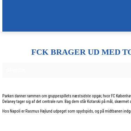
FCK BRAGER UD MED TO
20. JANUAR 2026
FCK NYHEDER
Parken danner rammen om gruppespillets næstsidste opgør, hvor FC Københav
Delaney tager sig af det centrale rum. Bag dem står Kotarski på mål, skærmet af
Hos Napoli er Rasmus Højlund udpeget som spydspids, og på midtbanen indgår