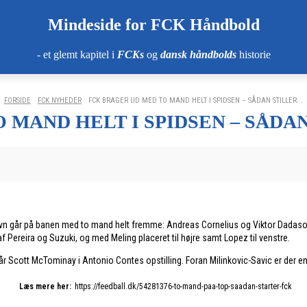
Mindeside for FCK Håndbold
- et glemt kapitel i
FCKs
og
dansk håndbolds
historie
FORSIDE
FCK NYHEDER
FCK BRAGER UD MED TO MAND HELT I SPIDSEN – SÅDAN STILLER...
 MAND HELT I SPIDSEN – SÅDAN
n går på banen med to mand helt fremme: Andreas Cornelius og Viktor Dadason
 Pereira og Suzuki, og med Meling placeret til højre samt Lopez til venstre.
 Scott McTominay i Antonio Contes opstilling. Foran Milinkovic-Savic er der
Læs mere her:
https://feedball.dk/54281376-to-mand-paa-top-saadan-starter-fck