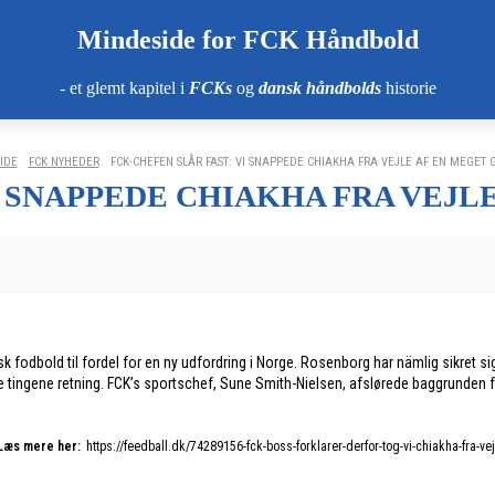
Mindeside for FCK Håndbold
- et glemt kapitel i
FCKs
og
dansk håndbolds
historie
IDE
FCK NYHEDER
FCK-CHEFEN SLÅR FAST: VI SNAPPEDE CHIAKHA FRA VEJLE AF EN MEGET G
I SNAPPEDE CHIAKHA FRA VEJL
fodbold til fordel for en ny udfordring i Norge. Rosenborg har nämlig sikret sig h
tede tingene retning. FCK’s sportschef, Sune Smith-Nielsen, afslørede baggrunden
Læs mere her:
https://feedball.dk/74289156-fck-boss-forklarer-derfor-tog-vi-chiakha-fra-vej