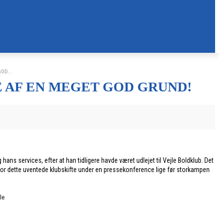
OD...
E AF EN MEGET GOD GRUND!
ans services, efter at han tidligere havde været udlejet til Vejle Boldklub. Det
 for dette uventede klubskifte under en pressekonference lige før storkampen
le