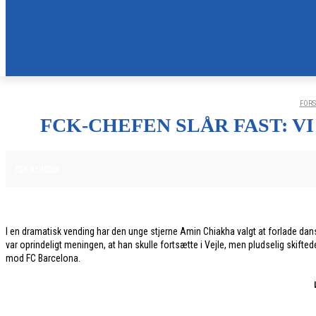
FORS
FCK-CHEFEN SLÅR FAST: V
28. JANUAR 2026
FCK NYHEDER
I en dramatisk vending har den unge stjerne Amin Chiakha valgt at forlade dansk 
var oprindeligt meningen, at han skulle fortsætte i Vejle, men pludselig skif
mod FC Barcelona.