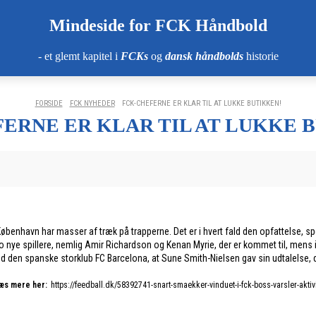
Mindeside for FCK Håndbold
- et glemt kapitel i
FCKs
og
dansk håndbolds
historie
FORSIDE
FCK NYHEDER
FCK-CHEFERNE ER KLAR TIL AT LUKKE BUTIKKEN!
ERNE ER KLAR TIL AT LUKKE 
C København har masser af træk på trapperne. Det er i hvert fald den opfattelse, sp
nye spillere, nemlig Amir Richardson og Kenan Myrie, der er kommet til, mens ikke
n spanske storklub FC Barcelona, at Sune Smith-Nielsen gav sin udtalelse, de
æs mere her:
https://feedball.dk/58392741-snart-smaekker-vinduet-i-fck-boss-varsler-aktivi