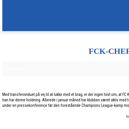
FCK-CHEF
27. JANUAR 2026
FCK NYHEDER
Med transfervinduet på vej til at lukke med et brag, er der ingen tvivl om, at F
han har denne holdning. Allerede i januar måned har klubben været aktiv med to 
under en pressekonference før den forestående Champions League-kamp mod de
L