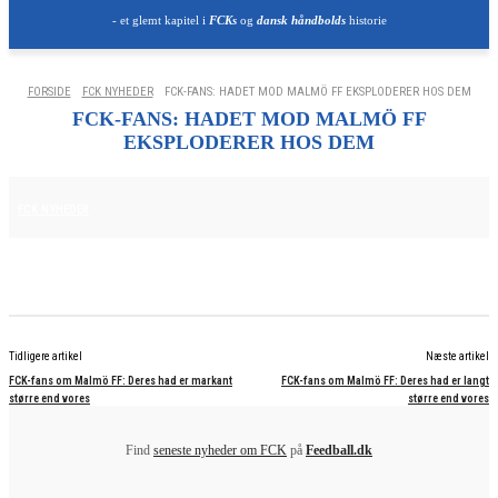
- et glemt kapitel i
FCKs
og
dansk håndbolds
historie
FORSIDE
FCK NYHEDER
FCK-FANS: HADET MOD MALMÖ FF EKSPLODERER HOS DEM
FCK-FANS: HADET MOD MALMÖ FF
EKSPLODERER HOS DEM
7. AUGUST 2025
FCK NYHEDER
Tidligere artikel
Næste artikel
FCK-fans om Malmö FF: Deres had er markant
FCK-fans om Malmö FF: Deres had er langt
større end vores
større end vores
Find
seneste nyheder om FCK
på
Feedball.dk