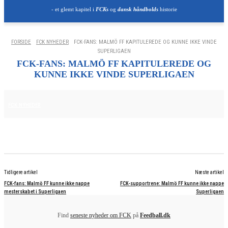
- et glemt kapitel i
FCKs
og
dansk håndbolds
historie
FORSIDE
FCK NYHEDER
FCK-FANS: MALMÖ FF KAPITULEREDE OG KUNNE IKKE VINDE
SUPERLIGAEN
FCK-FANS: MALMÖ FF KAPITULEREDE OG
KUNNE IKKE VINDE SUPERLIGAEN
11. AUGUST 2025
FCK NYHEDER
Tidligere artikel
Næste artikel
FCK-fans: Malmö FF kunne ikke nappe
FCK-supportrene: Malmö FF kunne ikke nappe
mesterskabet i Superligaen
Superligaen
Find
seneste nyheder om FCK
på
Feedball.dk