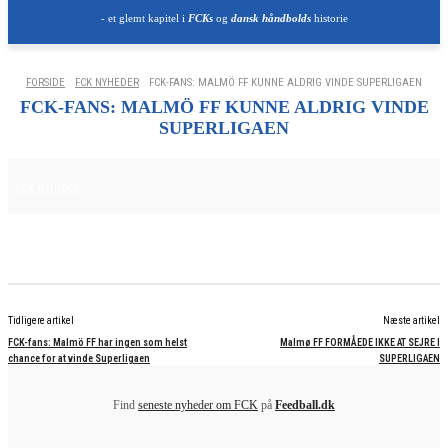
- et glemt kapitel i
FCKs
og
dansk håndbolds
historie
FORSIDE
FCK NYHEDER
FCK-FANS: MALMÖ FF KUNNE ALDRIG VINDE SUPERLIGAEN
FCK-FANS: MALMÖ FF KUNNE ALDRIG VINDE
SUPERLIGAEN
11. AUGUST 2025
FCK NYHEDER
Tidligere artikel
Næste artikel
FCK-fans: Malmö FF har ingen som helst
Malmø FF FORMÅEDE IKKE AT SEJRE I
chance for at vinde Superligaen
SUPERLIGAEN
Find
seneste nyheder om FCK
på
Feedball.dk