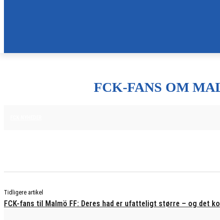
FCK-FANS OM MAL
7. AUGUST 2025
FCK NYHEDER
Tidligere artikel
FCK-fans til Malmö FF: Deres had er ufatteligt større – og det k