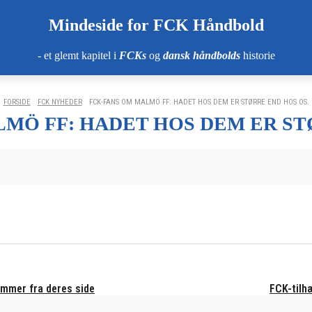
Mindeside for FCK Håndbold
- et glemt kapitel i
FCKs
og
dansk håndbolds
historie
FORSIDE
FCK NYHEDER
FCK-FANS OM MALMÖ FF: HADET HOS DEM ER STØRRE END HOS OS.
MÖ FF: HADET HOS DEM ER ST
ommer fra deres side
FCK-tilh