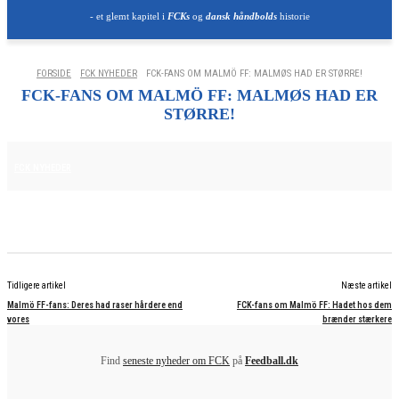
- et glemt kapitel i
FCKs
og
dansk håndbolds
historie
FORSIDE
FCK NYHEDER
FCK-FANS OM MALMÖ FF: MALMØS HAD ER STØRRE!
FCK-FANS OM MALMÖ FF: MALMØS HAD ER
STØRRE!
7. AUGUST 2025
FCK NYHEDER
Tidligere artikel
Næste artikel
Malmö FF-fans: Deres had raser hårdere end
FCK-fans om Malmö FF: Hadet hos dem
vores
brænder stærkere
Find
seneste nyheder om FCK
på
Feedball.dk