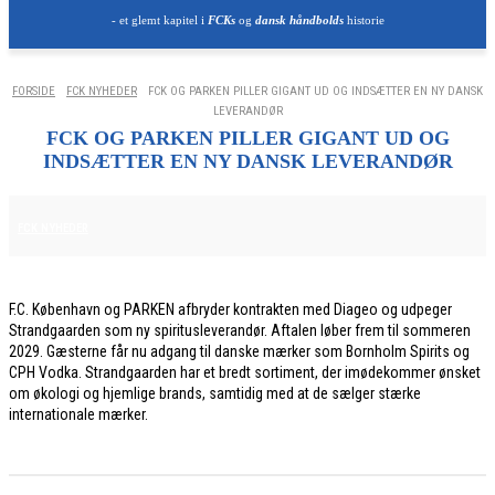
- et glemt kapitel i
FCKs
og
dansk håndbolds
historie
FORSIDE
FCK NYHEDER
FCK OG PARKEN PILLER GIGANT UD OG INDSÆTTER EN NY DANSK
LEVERANDØR
FCK OG PARKEN PILLER GIGANT UD OG
INDSÆTTER EN NY DANSK LEVERANDØR
8. JUNI 2026
FCK NYHEDER
F.C. København og PARKEN afbryder kontrakten med Diageo og udpeger
Strandgaarden som ny spiritusleverandør. Aftalen løber frem til sommeren
2029. Gæsterne får nu adgang til danske mærker som Bornholm Spirits og
CPH Vodka. Strandgaarden har et bredt sortiment, der imødekommer ønsket
om økologi og hjemlige brands, samtidig med at de sælger stærke
internationale mærker.