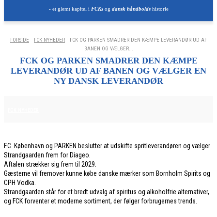
- et glemt kapitel i
FCKs
og
dansk håndbolds
historie
FORSIDE
FCK NYHEDER
FCK OG PARKEN SMADRER DEN KÆMPE LEVERANDØR UD AF
BANEN OG VÆLGER...
FCK OG PARKEN SMADRER DEN KÆMPE
LEVERANDØR UD AF BANEN OG VÆLGER EN
NY DANSK LEVERANDØR
8. JUNI 2026
FCK NYHEDER
F.C. København og PARKEN beslutter at udskifte spritleverandøren og vælger
Strandgaarden frem for Diageo.
Aftalen strækker sig frem til 2029.
Gæsterne vil fremover kunne købe danske mærker som Bornholm Spirits og
CPH Vodka.
Strandgaarden står for et bredt udvalg af spiritus og alkoholfrie alternativer,
og FCK forventer et moderne sortiment, der følger forbrugernes trends.