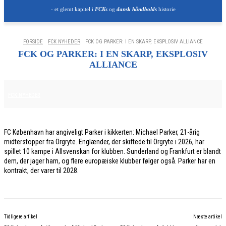
- et glemt kapitel i
FCKs
og
dansk håndbolds
historie
FORSIDE
FCK NYHEDER
FCK OG PARKER: I EN SKARP, EKSPLOSIV ALLIANCE
FCK OG PARKER: I EN SKARP, EKSPLOSIV
ALLIANCE
3. JUNI 2026
FCK NYHEDER
FC København har angiveligt Parker i kikkerten: Michael Parker, 21-årig
midterstopper fra Örgryte. Englænder, der skiftede til Örgryte i 2026, har
spillet 10 kampe i Allsvenskan for klubben. Sunderland og Frankfurt er blandt
dem, der jager ham, og flere europæiske klubber følger også. Parker har en
kontrakt, der varer til 2028.
Tidligere artikel
Næste artikel