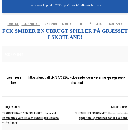
- et glemt kapitel i
FCKs
og
dansk håndbolds
historie
FORSIDE
FCK NYHEDER
FCK SMIDER EN UBRUGT SPILLER PÅ GRÆSSET I SKOTLAND!
FCK SMIDER EN UBRUGT SPILLER PÅ GRÆSSET
I SKOTLAND!
3. FEBRUAR 2026
FCK NYHEDER
Læs mere
https://feedball.dk/84739265-fck-sender-baenkevarmer-paa-graes-i-
her:
skotland
Tidligere artikel
Næste artikel
TRANSFERKANONEN ER LUKKET: Her er det
SLUTSPILLET ER KOMMET: Her er det vilde
komplette overblik over Superligaklubbens
opgør om stjernerne i dansk fodbold!
vinterheste!