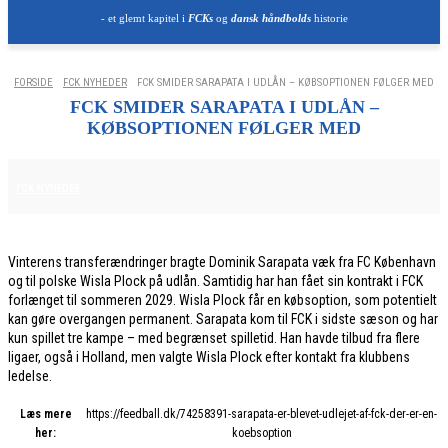
- et glemt kapitel i
FCKs
og
dansk håndbolds
historie
FORSIDE
FCK NYHEDER
FCK SMIDER SARAPATA I UDLÅN – KØBSOPTIONEN FØLGER MED
FCK SMIDER SARAPATA I UDLÅN –
KØBSOPTIONEN FØLGER MED
5. FEBRUAR 2026
FCK NYHEDER
Vinterens transferændringer bragte Dominik Sarapata væk fra FC København
og til polske Wisla Plock på udlån. Samtidig har han fået sin kontrakt i FCK
forlænget til sommeren 2029. Wisla Plock får en købsoption, som potentielt
kan gøre overgangen permanent. Sarapata kom til FCK i sidste sæson og har
kun spillet tre kampe – med begrænset spilletid. Han havde tilbud fra flere
ligaer, også i Holland, men valgte Wisla Plock efter kontakt fra klubbens
ledelse.
Læs mere
https://feedball.dk/74258391-sarapata-er-blevet-udlejet-af-fck-der-er-en-
her:
koebsoption