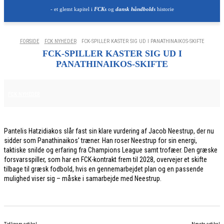
- et glemt kapitel i
FCKs
og
dansk håndbolds
historie
FORSIDE
FCK NYHEDER
FCK-SPILLER KASTER SIG UD I PANATHINAIKOS-SKIFTE
FCK-SPILLER KASTER SIG UD I
PANATHINAIKOS-SKIFTE
2. JUNI 2026
FCK NYHEDER
Pantelis Hatzidiakos slår fast sin klare vurdering af Jacob Neestrup, der nu
sidder som Panathinaikos’ træner. Han roser Neestrup for sin energi,
taktiske snilde og erfaring fra Champions League samt trofæer. Den græske
forsvarsspiller, som har en FCK-kontrakt frem til 2028, overvejer et skifte
tilbage til græsk fodbold, hvis en gennemarbejdet plan og en passende
mulighed viser sig – måske i samarbejde med Neestrup.