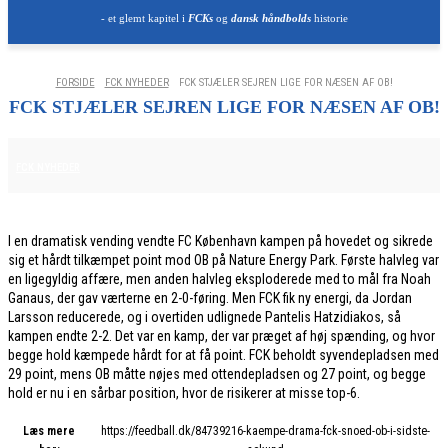
- et glemt kapitel i
FCKs
og
dansk håndbolds
historie
FORSIDE
FCK NYHEDER
FCK STJÆLER SEJREN LIGE FOR NÆSEN AF OB!
FCK STJÆLER SEJREN LIGE FOR NÆSEN AF OB!
21. FEBRUAR 2026
FCK NYHEDER
I en dramatisk vending vendte FC København kampen på hovedet og sikrede
sig et hårdt tilkæmpet point mod OB på Nature Energy Park. Første halvleg var
en ligegyldig affære, men anden halvleg eksploderede med to mål fra Noah
Ganaus, der gav værterne en 2-0-føring. Men FCK fik ny energi, da Jordan
Larsson reducerede, og i overtiden udlignede Pantelis Hatzidiakos, så
kampen endte 2-2. Det var en kamp, der var præget af høj spænding, og hvor
begge hold kæmpede hårdt for at få point. FCK beholdt syvendepladsen med
29 point, mens OB måtte nøjes med ottendepladsen og 27 point, og begge
hold er nu i en sårbar position, hvor de risikerer at misse top-6.
Læs mere
https://feedball.dk/84739216-kaempe-drama-fck-snoed-ob-i-sidste-