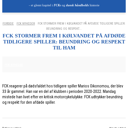
- et glemt kapitel i
FCKs
og
dansk håndbolds
historie
FORSIDE
FCK NYHEDER
FCK STORMER FREM I KØLVANDET PÅ AFDØDE TIDLIGERE SPILLER:
BEUNDRING OG RESPEKT...
FCK STORMER FREM I KØLVANDET PÅ AFDØDE
TIDLIGERE SPILLER: BEUNDRING OG RESPEKT
TIL HAM
1. JUNI 2026
FCK NYHEDER
FCK reagerer på dødsfaldet hos tidligere spiller Marios Oikonomou, der blev
33 år gammel. Han var en del af klubben i perioden 2020-2022. Mandag
mistede han livet efter en kritisk motorcykelulykke. FCK udtrykker beundring
og respekt for den afdøde spiller.