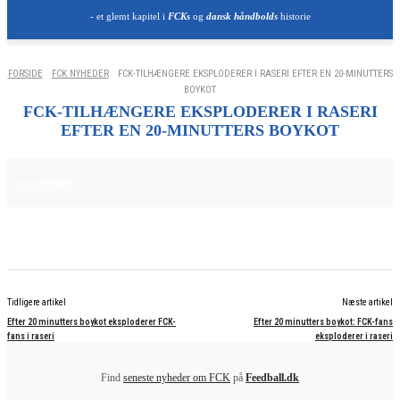
- et glemt kapitel i
FCKs
og
dansk håndbolds
historie
FORSIDE
FCK NYHEDER
FCK-TILHÆNGERE EKSPLODERER I RASERI EFTER EN 20-MINUTTERS
BOYKOT
FCK-TILHÆNGERE EKSPLODERER I RASERI
EFTER EN 20-MINUTTERS BOYKOT
29. MAJ 2025
FCK NYHEDER
Tidligere artikel
Næste artikel
Efter 20 minutters boykot eksploderer FCK-
Efter 20 minutters boykot: FCK-fans
fans i raseri
eksploderer i raseri
Find
seneste nyheder om FCK
på
Feedball.dk