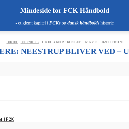
Mindeside for FCK Håndbold
- et glemt kapitel i
FCKs
og
dansk håndbolds
historie
FORSIDE
FCK NYHEDER
FCK-TILHÆNGERE: NEESTRUP BLIVER VED – UANSET PRISEN!
RE: NEESTRUP BLIVER VED – U
r i FCK