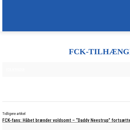
FCK-TILHÆNGE
29. MAJ 2025
FCK NYHEDER
Tidligere artikel
FCK-fans: Håbet brænder voldsomt – “Daddy Neestrup” fortsætte